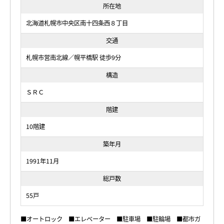
所在地
北海道札幌市中央区南十四条西８丁目
交通
札幌市営南北線／幌平橋駅 徒歩9分
構造
ＳＲＣ
階建
10階建
築年月
1991年11月
総戸数
55戸
■オートロック ■エレベーター ■駐車場 ■駐輪場 ■都市ガ