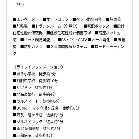
26戸
■エレベーター ■オートロック ■ペット飼育可能 ■駐車場
■駐輪場 ■トランクルーム（全戸分） ■宅配ボックス ■設計
住宅性能評価取得 ■建設住宅性能評価書取得 ■高速ネット対
応 ■ペット飼育可能 ■BS・CS・CATV ■オール電化 ■床暖
房 ■防犯カメラ ■２４時間換気システム ■ロードヒーティン
グ
《ライフインフォメーション》
■緑丘小学校 徒歩約7分
■啓明中学校 徒歩約10分
■サツドラ 徒歩約1分
■北海道銀行 徒歩約4分
■ラルズマート 徒歩約5分
■DCMホーマック旭ヶ丘店 徒歩約8分
■西友 旭ヶ丘店 徒歩約9分
■ツルハドラック 徒歩約9分
■南14条郵便局 徒歩約5分
■心和病院 徒歩約4分