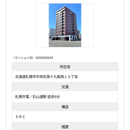
〔マンションID〕 0000000049
所在地
北海道札幌市中央区南十九条西１０丁目
交通
札幌市電／石山通駅 徒歩6分
構造
ＳＲＣ
階建