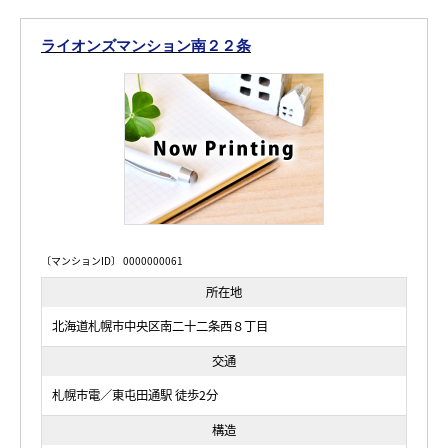
ライオンズマンション南２２条
〔マンションID〕 0000000061
所在地
北海道札幌市中央区南二十二条西８丁目
交通
札幌市電／東屯田通駅 徒歩2分
構造