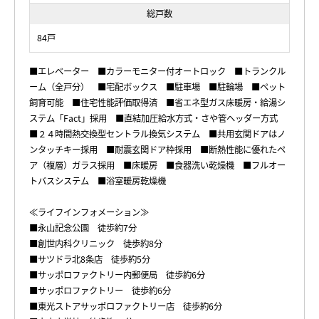
総戸数
84戸
■エレベーター ■カラーモニター付オートロック ■トランクル
ーム（全戸分） ■宅配ボックス ■駐車場 ■駐輪場 ■ペット
飼育可能 ■住宅性能評価取得済 ■省エネ型ガス床暖房・給湯シ
ステム「Fact」採用 ■直結加圧給水方式・さや管ヘッダー方式
■２４時間熱交換型セントラル換気システム ■共用玄関ドアはノ
ンタッチキー採用 ■耐震玄関ドア枠採用 ■断熱性能に優れたペ
ア（複層）ガラス採用 ■床暖房 ■食器洗い乾燥機 ■フルオー
トバスシステム ■浴室暖房乾燥機
≪ライフインフォメーション≫
■永山記念公園 徒歩約7分
■創世内科クリニック 徒歩約8分
■サツドラ北8条店 徒歩約5分
■サッポロファクトリー内郵便局 徒歩約6分
■サッポロファクトリー 徒歩約6分
■東光ストアサッポロファクトリー店 徒歩約6分