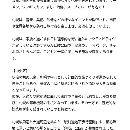
な魚が道内各地から集まり豊かな食文化を生み出しています。ラー
メン、ジンギスカン、すし、海鮮、スープカレーが有名です
札幌は、音楽、美術、映像などの様々なイベントが開催され、市民
や世界各地から訪れる旅行者を楽しませ、交流を促しています。
札幌は、家族と過ごす休日に理想的な街。屋外のアクティビティが
充実している滝野すずらん丘陵公園や、農業のテーマパーク、サッ
ポロさとらんど等、こどもと一緒に楽しめる施設が数多くありま
す。
【中央区】
明治の初め以来、札幌の中心として計画的な街づくりが進められて
きたこともあり、碁盤の目状に整然と区画された街路が大きな特徴
となっています。
現在、大通りや駅前通に面して官庁や企業の近代的なビルが立ち並
び、札幌の都市機能の中核となっています。その一方で、歴史的な
建築物が多く残されているのも特徴です。
札幌駅周辺と大通周辺を結んだ「駅前通地下歩行空間」や、都心環
境に潤いと憩いの場を創出する「創成川公園」が整備されました。