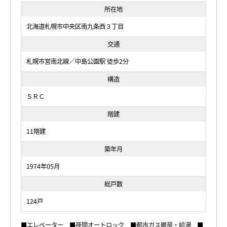
所在地
北海道札幌市中央区南九条西３丁目
交通
札幌市営南北線／中島公園駅 徒歩2分
構造
ＳＲＣ
階建
11階建
築年月
1974年05月
総戸数
124戸
■エレベーター ■夜間オートロック ■都市ガス暖房・給湯 ■