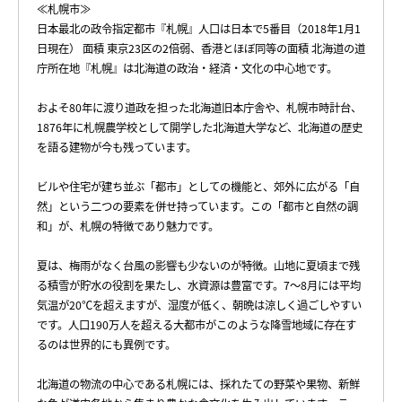
≪札幌市≫
日本最北の政令指定都市『札幌』人口は日本で5番目（2018年1月1
日現在） 面積 東京23区の2倍弱、香港とほぼ同等の面積 北海道の道
庁所在地『札幌』は北海道の政治・経済・文化の中心地です。
およそ80年に渡り道政を担った北海道旧本庁舎や、札幌市時計台、
1876年に札幌農学校として開学した北海道大学など、北海道の歴史
を語る建物が今も残っています。
ビルや住宅が建ち並ぶ「都市」としての機能と、郊外に広がる「自
然」という二つの要素を併せ持っています。この「都市と自然の調
和」が、札幌の特徴であり魅力です。
夏は、梅雨がなく台風の影響も少ないのが特徴。山地に夏頃まで残
る積雪が貯水の役割を果たし、水資源は豊富です。7〜8月には平均
気温が20℃を超えますが、湿度が低く、朝晩は涼しく過ごしやすい
です。人口190万人を超える大都市がこのような降雪地域に存在す
るのは世界的にも異例です。
北海道の物流の中心である札幌には、採れたての野菜や果物、新鮮