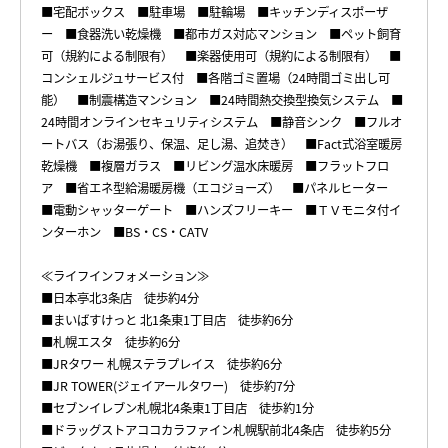
■宅配ボックス ■駐車場 ■駐輪場 ■キッチンディスポーザ
ー ■食器洗い乾燥機 ■都市ガス対応マンション ■ペット飼育
可（規約による制限有） ■楽器使用可（規約による制限有） ■
コンシェルジュサービス付 ■各階ゴミ置場（24時間ゴミ出し可
能） ■制震構造マンション ■24時間熱交換型換気システム ■
24時間オンラインセキュリティシステム ■静音シンク ■フルオ
ートバス（お湯張り、保温、足し湯、追焚き） ■Fact式浴室暖房
乾燥機 ■複層ガラス ■リビング温水床暖房 ■フラットフロ
ア ■省エネ型給湯暖房機（エコジョーズ） ■パネルヒーター
■電動シャッターゲート ■ハンズフリーキー ■ＴＶモニタ付イ
ンターホン ■BS・CS・CATV
≪ライフインフォメーション≫
■日本亭北3条店 徒歩約4分
■まいばすけっと 北1条東1丁目店 徒歩約6分
■札幌エスタ 徒歩約6分
■JRタワー 札幌ステラプレイス 徒歩約6分
■JR TOWER(ジェイアールタワー) 徒歩約7分
■セブンイレブン札幌北4条東1丁目店 徒歩約1分
■ドラッグストアココカラファイン札幌駅前北4条店 徒歩約5分