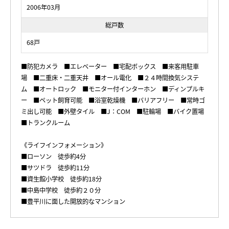
2006年03月
総戸数
68戸
■防犯カメラ ■エレベーター ■宅配ボックス ■来客用駐車
場 ■二重床・二重天井 ■オール電化 ■２４時間換気システ
ム ■オートロック ■モニター付インターホン ■ディンプルキ
ー ■ペット飼育可能 ■浴室乾燥機 ■バリアフリー ■常時ゴ
ミ出し可能 ■外壁タイル ■J：COM ■駐輪場 ■バイク置場
■トランクルーム
《ライフインフォメーション》
■ローソン 徒歩約4分
■サツドラ 徒歩約11分
■資生館小学校 徒歩約18分
■中島中学校 徒歩約２０分
■豊平川に面した開放的なマンション