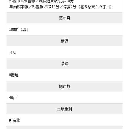
札幌市営東豊線／環状通東駅 徒歩18分
JR函館本線／札幌駅 バス14分／停歩2分（北６条東１９丁目）
築年月
1988年12月
構造
ＲＣ
階建
8階建
総戸数
46戸
土地権利
所有権